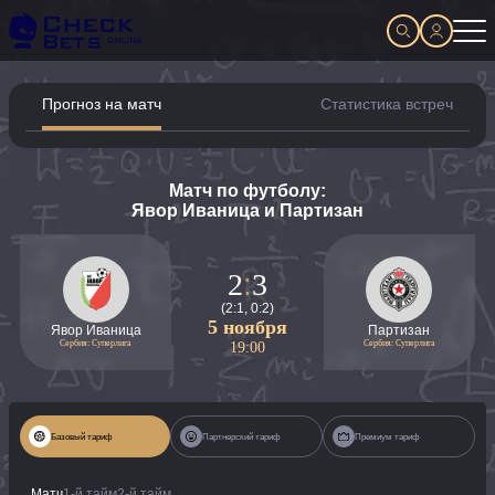
Прогноз на матч
Статистика встреч
Матч по футболу:
Явор Иваница и Партизан
2
:
3
(2:1, 0:2)
5 ноября
Явор Иваница
Партизан
Сербия: Суперлига
Сербия: Суперлига
19:00
Базовый тариф
Партнерский тариф
Премиум тариф
Матч
1-й тайм
2-й тайм