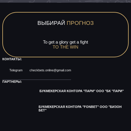
ВЫБИРАЙ
ПРОГНОЗ
To get a glory get a fight
TO THE WIN
КОНТАКТЫ:
Telegram
checkbets.online@gmail.com
ПАРТНЕРЫ:
БУКМЕКЕРСКАЯ КОНТОРА "ПАРИ" ООО "БК "ПАРИ"
БУКМЕКЕРСКАЯ КОНТОРА "FONBET" ООО "БИЗОН
БЕТ"