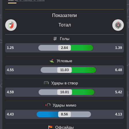
Показатели
Тотал
Голы
1.25
2.64
1.39
Угловые
4.55
11.03
6.48
Удары в створ
4.59
10.01
5.42
Удары мимо
4.43
8.56
4.13
Офсайды