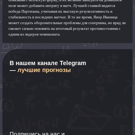
поле может добавить интригу в матч. Лучшей ставкой видится
победа Партизана, учитывая их высокую результативность и
стабильность в последних матчах. В то же время, Явор Иваница
может создать оборонительные проблемы для соперника, но вряд ли
сможет сильно повлиять на итоговый результат противостояния с
одним из лидеров чемпионата.
В нашем канале Telegram
—
лучшие прогнозы
Подпишись на нас и